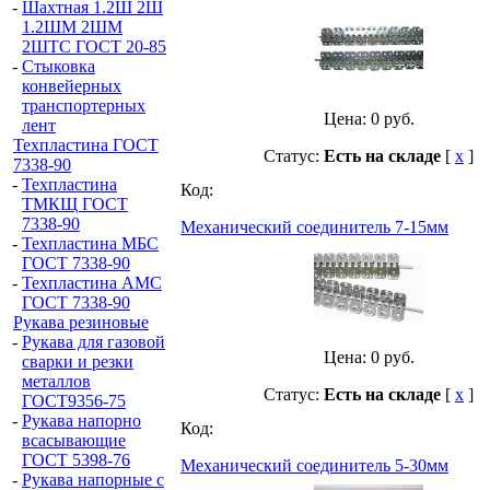
-
Шахтная 1.2Ш 2Ш
1.2ШМ 2ШМ
2ШТС ГОСТ 20-85
-
Стыковка
конвейерных
транспортерных
Цена:
0
руб.
лент
Техпластина ГОСТ
Статус:
Есть на складе
[
x
]
7338-90
-
Техпластина
Код:
ТМКЩ ГОСТ
7338-90
Механический соединитель 7-15мм
-
Техпластина МБС
ГОСТ 7338-90
-
Техпластина АМС
ГОСТ 7338-90
Рукава резиновые
-
Рукава для газовой
Цена:
0
руб.
сварки и резки
металлов
Статус:
Есть на складе
[
x
]
ГОСТ9356-75
-
Рукава напорно
Код:
всасывающие
ГОСТ 5398-76
Механический соединитель 5-30мм
-
Рукава напорные с