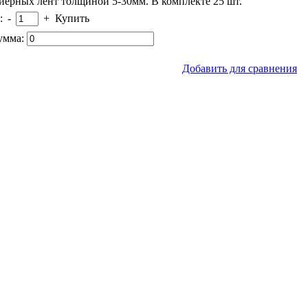
йерных лент толщиной 5-30мм. В комплекте 25 шт.
:
-
+
Купить
умма:
Добавить для сравнения