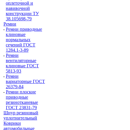
оплеточной и
навивочной
конструкции ТУ
38.105698-79
Ремни
-
Ремни приводные
клиновые
нормальных
сечений ГОСТ
1284.1-3-89
-
Ремни
вентиляторные
клиновые ГОСТ
5813-93
-
Ремни
вариаторные ГОСТ
26379-84
-
Ремни плоские
приводные
резинотканевые
ГОСТ 23831-79
Шнур резиновый
уплотнительный
Коврики
автомобильные