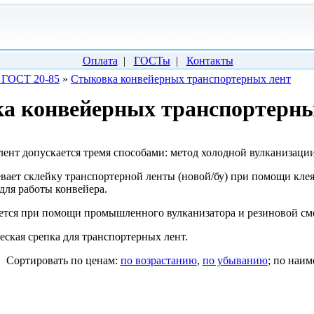
Оплата
|
ГОСТы
|
Контакты
а ГОСТ 20-85
»
Стыковка конвейерных транспортерных лент
а конвейерных транспортерны
нт допускается тремя способами: метод холодной вулканизации
вает склейку транспортерной ленты (новой/бу) при помощи клея
для работы конвейера.
ется при помощи промышленного вулканизатора и резиновой см
ская срепка для транспортерных лент.
Cортировать по ценам:
по возрастанию
,
по убыванию
; по наи