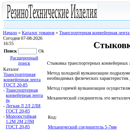
Начало
»
Каталог товаров
»
Транспортерная конвейерная лент
Сегодня 07-08-2026
Стыковк
16:55
Поиск
Ok
Расширенный
поиск
Стыковка транспортерных конвейерных ле
Каталог
Метод холодной вулканизации подразуме
Транспортерная
необходимых физических характеристик 
конвейерная лента
ГОСТ 20-85
Метод горячей вулканизации осуществля
-
Транспортерная
конвейерная лента
Механический соединитель это металличе
бу
-
Легкая Л 2Л 2ЛИ
ГОСТ 20-85
-
Морозостойкая
Код:
1.2М 2М 2ЛМ
ГОСТ 20-85
Механический соединитель 5-7мм