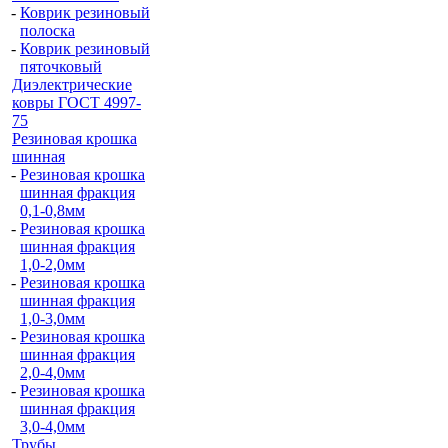
-
Коврик резиновый
полоска
-
Коврик резиновый
пяточковый
Диэлектрические
ковры ГОСТ 4997-
75
Резиновая крошка
шинная
-
Резиновая крошка
шинная фракция
0,1-0,8мм
-
Резиновая крошка
шинная фракция
1,0-2,0мм
-
Резиновая крошка
шинная фракция
1,0-3,0мм
-
Резиновая крошка
шинная фракция
2,0-4,0мм
-
Резиновая крошка
шинная фракция
3,0-4,0мм
Трубы