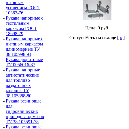
нитяным
усилением ГОСТ
10362-76
-
Рукава напорные с
тестильным
Цена:
0
руб.
каркасом ГОСТ
18698-79
Статус:
Есть на складе
[
x
]
-
Рукава напорные с
нитяным каркасом
длиномерные ТУ
38.105998-91
-
Рукава дюритовые
ТУ 0056016-87
-
Рукава напорные
антистатические
для топливо-
раздаточных
колонок ТУ
38.105888-80
-
Рукава резиновые
для
гидровлических
приводов тормозов
ТУ 38.105591-78
-
Рукава резиновые