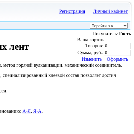
Регистрация
|
Личный кабинет
Покупатель:
Гость
Ваша корзина
х лент
Товаров:
Сумма, руб.:
Изменить
Оформить
, метод горячей вулканизации, механический соединитель.
, специализированный клеевой состав позволяет достич
еси.
менованию:
А-Я
,
Я-А
.