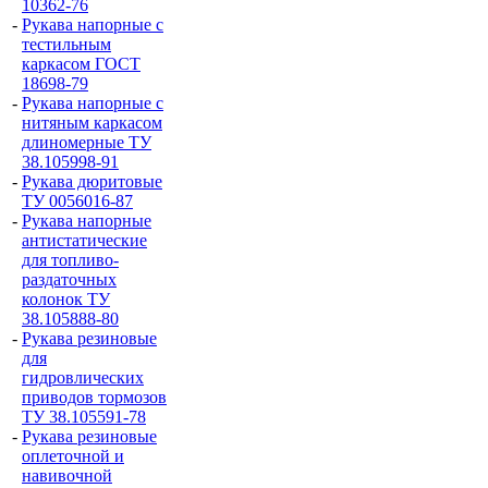
10362-76
-
Рукава напорные с
тестильным
каркасом ГОСТ
18698-79
-
Рукава напорные с
нитяным каркасом
длиномерные ТУ
38.105998-91
-
Рукава дюритовые
ТУ 0056016-87
-
Рукава напорные
антистатические
для топливо-
раздаточных
колонок ТУ
38.105888-80
-
Рукава резиновые
для
гидровлических
приводов тормозов
ТУ 38.105591-78
-
Рукава резиновые
оплеточной и
навивочной