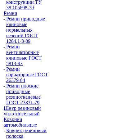
конструкции ТУ
38.105698-79
Ремни
-
Ремни приводные
клиновые
нормальных
сечений ГОСТ
1284.1-3-89
-
Ремни
вентиляторные
клиновые ГОСТ
5813-93
-
Ремни
вариаторные ГОСТ
26379-84
-
Ремни плоские
приводные
резинотканевые
ГОСТ 23831-79
Шнур резиновый
уплотнительный
Коврики
автомобильные
-
Коврик резиновый
полоска