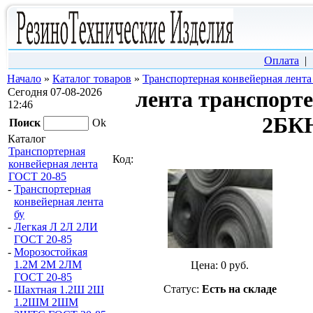
Оплата
Начало
»
Каталог товаров
»
Транспортерная конвейерная лент
Сегодня 07-08-2026
лента транспорт
12:46
2БКН
Поиск
Ok
Каталог
Транспортерная
Код:
конвейерная лента
ГОСТ 20-85
-
Транспортерная
конвейерная лента
бу
-
Легкая Л 2Л 2ЛИ
ГОСТ 20-85
-
Морозостойкая
1.2М 2М 2ЛМ
Цена:
0
руб.
ГОСТ 20-85
Статус:
Есть на складе
-
Шахтная 1.2Ш 2Ш
1.2ШМ 2ШМ