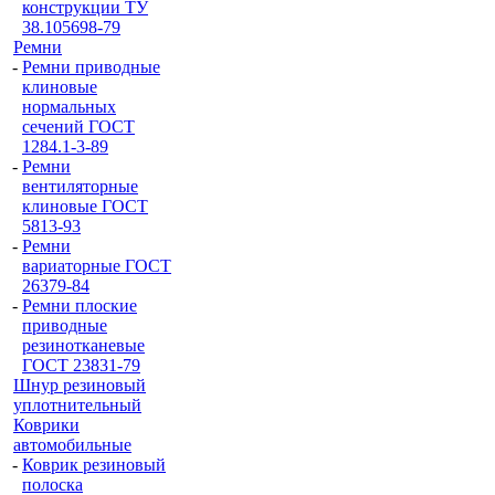
конструкции ТУ
38.105698-79
Ремни
-
Ремни приводные
клиновые
нормальных
сечений ГОСТ
1284.1-3-89
-
Ремни
вентиляторные
клиновые ГОСТ
5813-93
-
Ремни
вариаторные ГОСТ
26379-84
-
Ремни плоские
приводные
резинотканевые
ГОСТ 23831-79
Шнур резиновый
уплотнительный
Коврики
автомобильные
-
Коврик резиновый
полоска