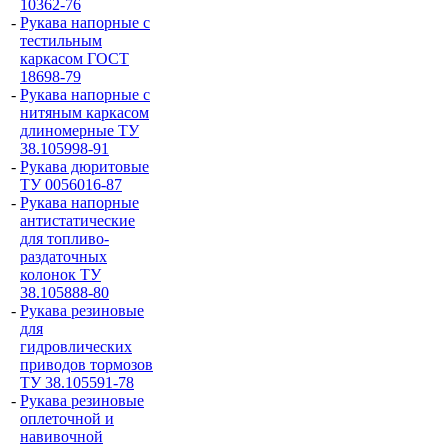
10362-76
-
Рукава напорные с
тестильным
каркасом ГОСТ
18698-79
-
Рукава напорные с
нитяным каркасом
длиномерные ТУ
38.105998-91
-
Рукава дюритовые
ТУ 0056016-87
-
Рукава напорные
антистатические
для топливо-
раздаточных
колонок ТУ
38.105888-80
-
Рукава резиновые
для
гидровлических
приводов тормозов
ТУ 38.105591-78
-
Рукава резиновые
оплеточной и
навивочной