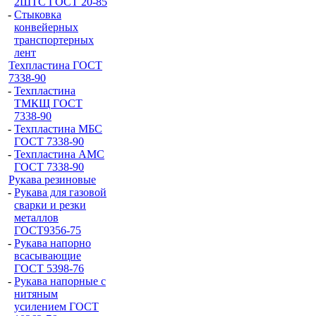
2ШТС ГОСТ 20-85
-
Стыковка
конвейерных
транспортерных
лент
Техпластина ГОСТ
7338-90
-
Техпластина
ТМКЩ ГОСТ
7338-90
-
Техпластина МБС
ГОСТ 7338-90
-
Техпластина АМС
ГОСТ 7338-90
Рукава резиновые
-
Рукава для газовой
сварки и резки
металлов
ГОСТ9356-75
-
Рукава напорно
всасывающие
ГОСТ 5398-76
-
Рукава напорные с
нитяным
усилением ГОСТ