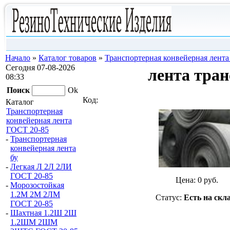
Начало
»
Каталог товаров
»
Транспортерная конвейерная лент
Сегодня 07-08-2026
лента тран
08:33
Поиск
Ok
Код:
Каталог
Транспортерная
конвейерная лента
ГОСТ 20-85
-
Транспортерная
конвейерная лента
бу
-
Легкая Л 2Л 2ЛИ
ГОСТ 20-85
Цена:
0
руб.
-
Морозостойкая
1.2М 2М 2ЛМ
Статус:
Есть на скл
ГОСТ 20-85
-
Шахтная 1.2Ш 2Ш
1.2ШМ 2ШМ