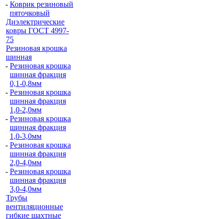
-
Коврик резиновый
пяточковый
Диэлектрические
ковры ГОСТ 4997-
75
Резиновая крошка
шинная
-
Резиновая крошка
шинная фракция
0,1-0,8мм
-
Резиновая крошка
шинная фракция
1,0-2,0мм
-
Резиновая крошка
шинная фракция
1,0-3,0мм
-
Резиновая крошка
шинная фракция
2,0-4,0мм
-
Резиновая крошка
шинная фракция
3,0-4,0мм
Трубы
вентиляционные
гибкие шахтные