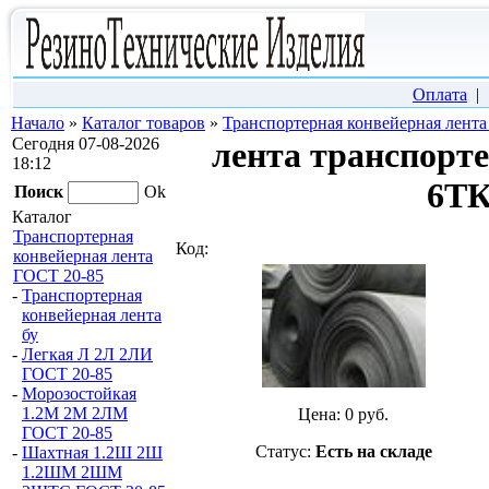
Оплата
Начало
»
Каталог товаров
»
Транспортерная конвейерная лент
Сегодня 07-08-2026
лента транспорт
18:12
6ТК
Поиск
Ok
Каталог
Транспортерная
Код:
конвейерная лента
ГОСТ 20-85
-
Транспортерная
конвейерная лента
бу
-
Легкая Л 2Л 2ЛИ
ГОСТ 20-85
-
Морозостойкая
1.2М 2М 2ЛМ
Цена:
0
руб.
ГОСТ 20-85
Статус:
Есть на складе
-
Шахтная 1.2Ш 2Ш
1.2ШМ 2ШМ