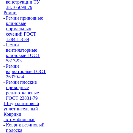
конструкции ТУ
38.105698-79
Ремни
-
Ремни приводные
клиновые
нормальных
сечений ГОСТ
1284.1-3-89
-
Ремни
вентиляторные
клиновые ГОСТ
5813-93
-
Ремни
вариаторные ГОСТ
26379-84
-
Ремни плоские
приводные
резинотканевые
ГОСТ 23831-79
Шнур резиновый
уплотнительный
Коврики
автомобильные
-
Коврик резиновый
полоска