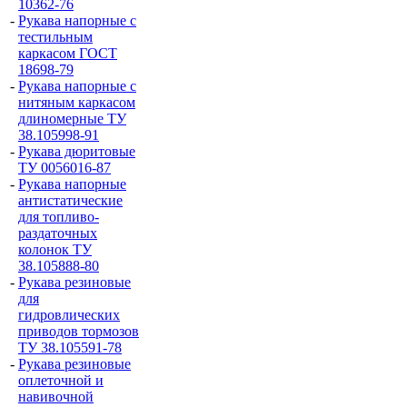
10362-76
-
Рукава напорные с
тестильным
каркасом ГОСТ
18698-79
-
Рукава напорные с
нитяным каркасом
длиномерные ТУ
38.105998-91
-
Рукава дюритовые
ТУ 0056016-87
-
Рукава напорные
антистатические
для топливо-
раздаточных
колонок ТУ
38.105888-80
-
Рукава резиновые
для
гидровлических
приводов тормозов
ТУ 38.105591-78
-
Рукава резиновые
оплеточной и
навивочной